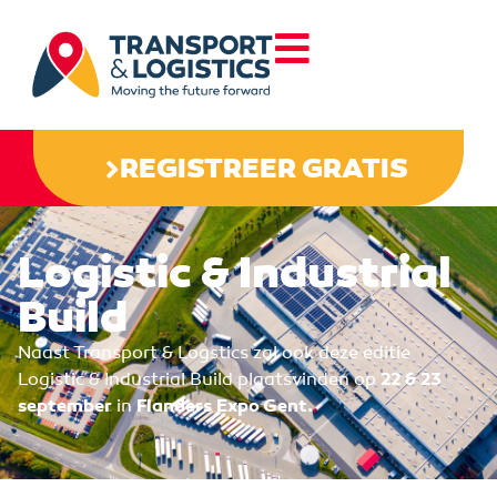
REGISTREER GRATIS
Logistic & Industrial
Build
Naast Transport & Logstics zal ook deze editie
Logistic & Industrial Build plaatsvinden op
22 & 23
september
in
Flanders Expo Gent.