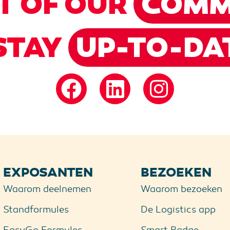
T OF OUR
COMM
STAY
UP-TO-DA
EXPOSANTEN
BEZOEKEN
Waarom deelnemen
Waarom bezoeken
Standformules
De Logistics app
EasyGo Formules
Smart Badge