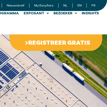
Nieuwsbrief
My Easyfairs
NL
EN
FR
OGRAMMA
EXPOSANT
BEZOEKER
INSIGHTS
REGISTREER GRATIS