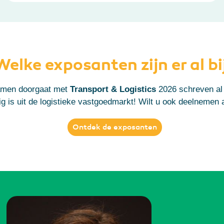
Welke exposanten zijn er al bi
amen doorgaat met
Transport & Logistics
2026 schreven al
 is uit de logistieke vastgoedmarkt!
Wilt u ook deelnemen a
Ontdek de exposanten