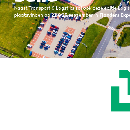
Naast Transport & Logstics zal ook deze editie Logist
plaatsvinden op
22 & 23 september
in
Flanders Exp