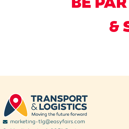
BE PAR
& 
marketing-tlg@easyfairs.com