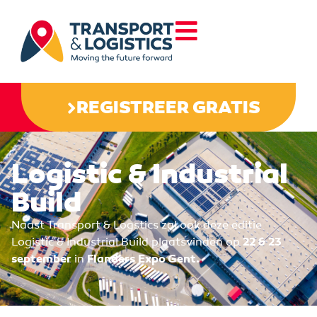
REGISTREER GRATIS
Logistic & Industrial
Build
Naast Transport & Logstics zal ook deze editie
Logistic & Industrial Build plaatsvinden op
22 & 23
september
in
Flanders Expo Gent.