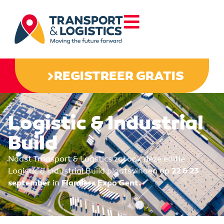
REGISTREER GRATIS
Logistic & Industrial
Build
Naast Transport & Logstics zal ook deze editie
Logistic & Industrial Build plaatsvinden op
22 & 23
september
in
Flanders Expo Gent.