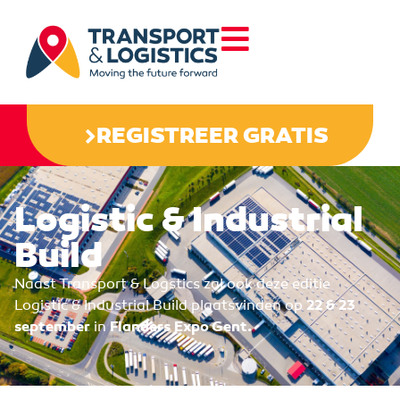
REGISTREER GRATIS
Logistic & Industrial
Build
Naast Transport & Logstics zal ook deze editie
Logistic & Industrial Build plaatsvinden op
22 & 23
september
in
Flanders Expo Gent.