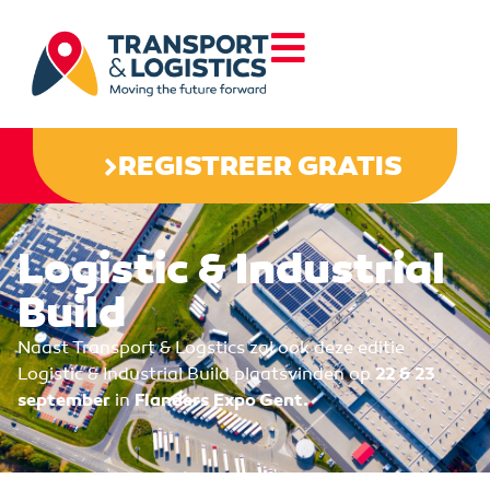
REGISTREER GRATIS
Logistic & Industrial
Build
Naast Transport & Logstics zal ook deze editie
Logistic & Industrial Build plaatsvinden op
22 & 23
september
in
Flanders Expo Gent.