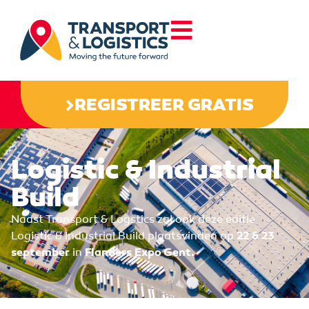
REGISTREER GRATIS
Logistic & Industrial
Build
Naast Transport & Logstics zal ook deze editie
Logistic & Industrial Build plaatsvinden op
22 & 23
september
in
Flanders Expo Gent.