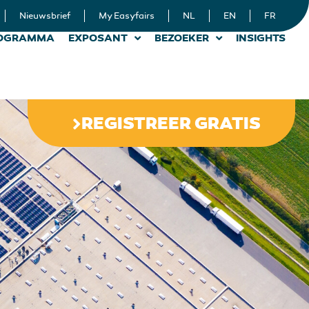
Nieuwsbrief
My Easyfairs
NL
EN
FR
OGRAMMA
EXPOSANT
BEZOEKER
INSIGHTS
REGISTREER GRATIS