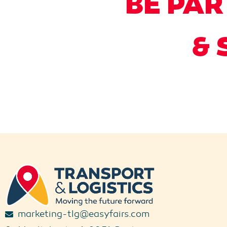
BE PAR
& 
marketing-tlg@easyfairs.com