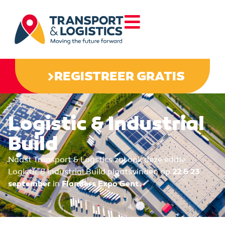
REGISTREER GRATIS
Logistic & Industrial
Build
Naast Transport & Logstics zal ook deze editie
Logistic & Industrial Build plaatsvinden op
22 & 23
september
in
Flanders Expo Gent.